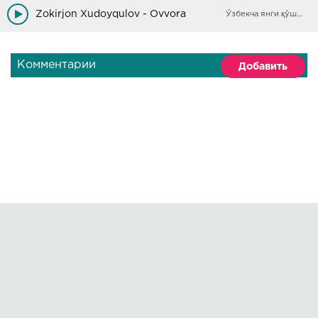
Zokirjon Xudoyqulov - Ovvora
Ўзбекча янги қўшиқлар
Комментарии
Добавить
Правообладателям
О сайте
По всем вопросам пишите на:
kmuzoncom@mail.ru