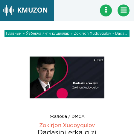
Главный
»
Ўзбекча янги қўшиқлар
» Zokirjon Xudoyqulov - Dadasini erka qizi
Жалоба / DMCA
Zokirjon Xudoyqulov
Dadasini erka qizi