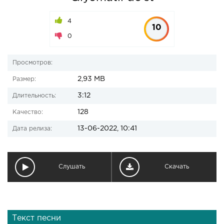
4
10
0
Просмотров:
2,93 MB
Размер:
3:12
Длительность:
128
Качество:
13-06-2022, 10:41
Дата релиза:
Слушать
Скачать
Текст песни