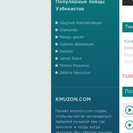
Популярные певцы
Узбекистан
Ulug'bek Rahmatullayev
Те
Shahzoda
Mango guruhi
Yura
Odilbek Abdullayev
Dili
Rayhon
Xiyo
Janob Rasul
Baxt
Munisa Rizayeva
Dildora Niyozova
Разв
Jura
Dili
Xiyo
По
Baxt
KMUZON.COM
Yura
Проект kmuzon.com создан,
чтобы вы могли наслаждаться
Dili
любимой музыкой там, где
Xiyo
захотите, и тогда, когда
Baxt
захотите. Мы собрали лучшие