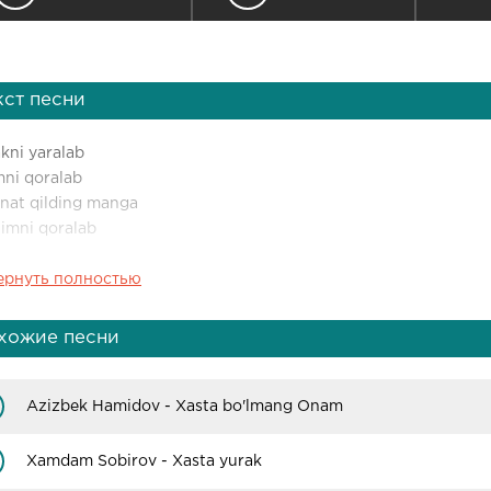
кст песни
kni yaralab
mni qoralab
nat qilding manga
imni qoralab
ернуть полностью
kni yaralab
mni qoralab
nat qilding manga
хожие песни
imni qoralab
kni yaralab
Azizbek Hamidov - Xasta bo'lmang Onam
mni qoralab
nat qilding manga
Xamdam Sobirov - Xasta yurak
imni qoralab