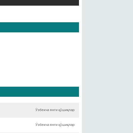
Ўзбекча янги қўшиқлар
Ўзбекча янги қўшиқлар