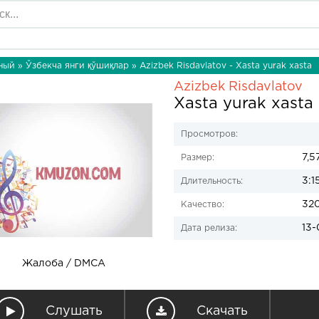
ный
»
Ўзбекча янги қўшиқлар
» Azizbek Risdavlatov - Xasta yurak xasta
Azizbek Risdavlatov
Xasta yurak xasta
Просмотров:
7,5
Размер:
3:1
Длительность:
32
Качество:
13-
Дата релиза:
Жалоба / DMCA
Слушать
Скачать