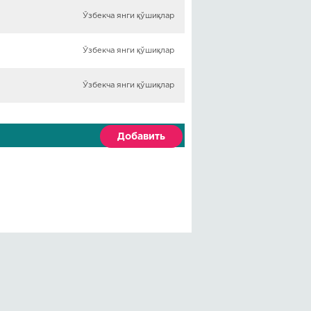
Ўзбекча янги қўшиқлар
Ўзбекча янги қўшиқлар
Ўзбекча янги қўшиқлар
Добавить