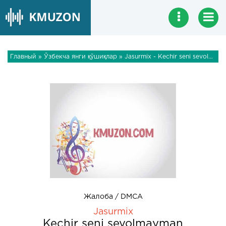
Главный
»
Ўзбекча янги қўшиқлар
» Jasurmix - Kechir seni sevolmayman
Жалоба / DMCA
Jasurmix
Kechir seni sevolmayman