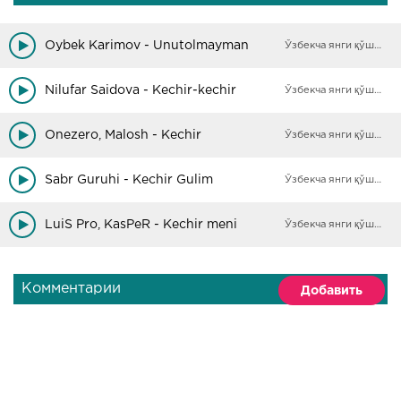
Oybek Karimov - Unutolmayman
Ўзбекча янги қўшиқлар
Nilufar Saidova - Kechir-kechir
Ўзбекча янги қўшиқлар
Onezero, Malosh - Kechir
Ўзбекча янги қўшиқлар
Sabr Guruhi - Kechir Gulim
Ўзбекча янги қўшиқлар
LuiS Pro, KasPeR - Kechir meni
Ўзбекча янги қўшиқлар
Комментарии
Добавить