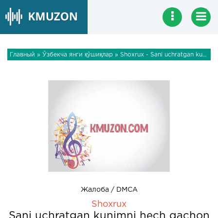
Главный
»
Ўзбекча янги қўшиқлар
» Shoxrux - Sani uchratgan kunimni hech qachon unutolmayman
Жалоба / DMCA
Shoxrux
Sani uchratgan kunimni hech qachon