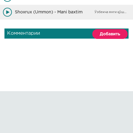
Shoxrux (Ummon) - Mani baxtim
Ўзбекча янги қўшиқлар
Комментарии
Добавить
Правообладателям
О сайте
По всем вопросам пишите на:
kmuzoncom@mail.ru