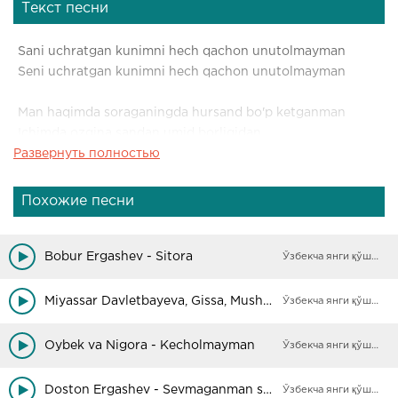
Текст песни
Sani uchratgan kunimni hech qachon unutolmayman
Seni uchratgan kunimni hech qachon unutolmayman
Man haqimda soraganingda hursand bo'p ketganman
Ichimda ozgina sandan umid borligidan,
Развернуть полностью
Sani uchratgan kunimni hech qachon unutmiman
Sani uchratgan kunimni hech qachon unutmiman
Похожие песни
Bobur Ergashev - Sitora
Ўзбекча янги қўшиқлар
Miyassar Davletbayeva, Gissa, Mushtariy Zafar, Durdona - Hozir yoki hech qachon
Ўзбекча янги қўшиқлар
Oybek va Nigora - Kecholmayman
Ўзбекча янги қўшиқлар
Doston Ergashev - Sevmaganman seni hech qachon
Ўзбекча янги қўшиқлар