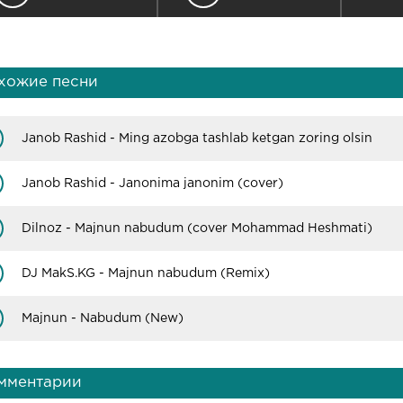
хожие песни
Janob Rashid - Ming azobga tashlab ketgan zoring olsin
Janob Rashid - Janonima janonim (cover)
Dilnoz - Majnun nabudum (cover Mohammad Heshmati)
DJ MakS.KG - Majnun nabudum (Remix)
Majnun - Nabudum (New)
мментарии