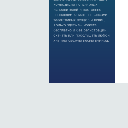
композиции популярных
исполнителей и постоянно
пополняем каталог новинками
талантливых певцов и певиц.
Только здесь вы можете
бесплатно и без регистрации
скачать или прослушать любой
хит или свежую песню кумира.
По