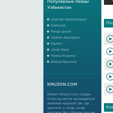
Популярные певцы
Узбекистан
Ulug'bek Rahmatullayev
По
Shahzoda
Mango guruhi
Odilbek Abdullayev
Rayhon
Janob Rasul
Munisa Rizayeva
Dildora Niyozova
KMUZON.COM
Проект kmuzon.com создан,
чтобы вы могли наслаждаться
любимой музыкой там, где
Ко
захотите, и тогда, когда
захотите. Мы собрали лучшие