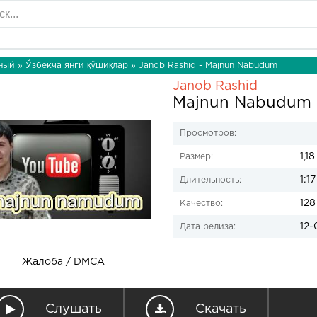
ный
»
Ўзбекча янги қўшиқлар
» Janob Rashid - Majnun Nabudum
Janob Rashid
Majnun Nabudum
Просмотров:
1,1
Размер:
1:17
Длительность:
128
Качество:
12-
Дата релиза:
Жалоба / DMCA
Слушать
Скачать