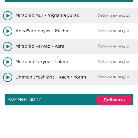
Mirzohid Nur - Yig'lama yurak
Ўзбекча янги қўшиқлар
Anis Berdiboyev - Kechir
Ўзбекча янги қўшиқлар
Mirzohid Faryoz - Asra
Ўзбекча янги қўшиқлар
Mirzohid Faryoz - Lolam
Ўзбекча янги қўшиқлар
Ummon (Yoshlari) - Kechir Yorim
Ўзбекча янги қўшиқлар
Комментарии
Добавить