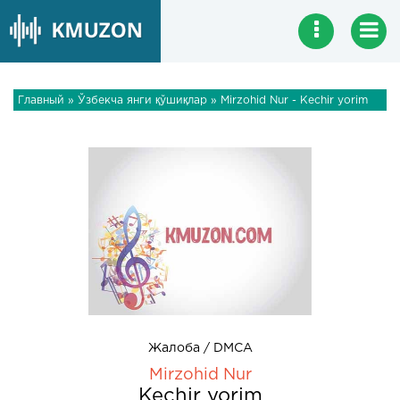
Главный
»
Ўзбекча янги қўшиқлар
» Mirzohid Nur - Kechir yorim
Жалоба / DMCA
Mirzohid Nur
Kechir yorim