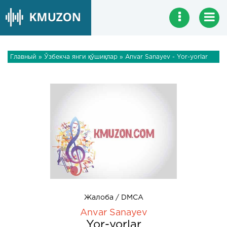
Главный
»
Ўзбекча янги қўшиқлар
» Anvar Sanayev - Yor-yorlar
Жалоба / DMCA
Anvar Sanayev
Yor-yorlar