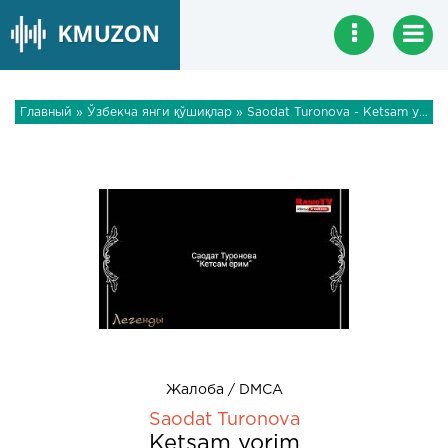
Главный
»
Ўзбекча янги қўшиқлар
» Saodat Turonova - Ketsam yorim
Жалоба / DMCA
Saodat Turonova
Ketsam yorim