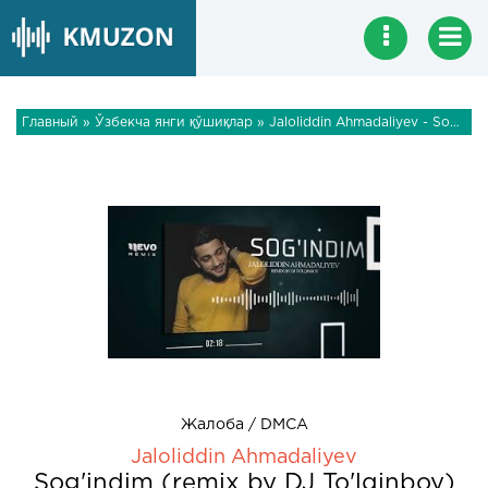
Главный
»
Ўзбекча янги қўшиқлар
» Jaloliddin Ahmadaliyev - Sog'indim (remix by DJ To'lqinboy)
Жалоба / DMCA
Jaloliddin Ahmadaliyev
Sog'indim (remix by DJ To'lqinboy)