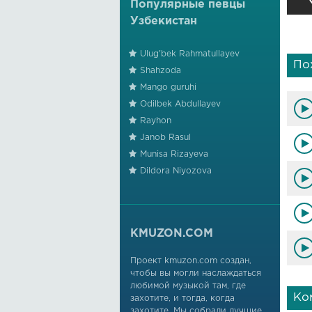
Популярные певцы
Узбекистан
Ulug'bek Rahmatullayev
По
Shahzoda
Mango guruhi
Odilbek Abdullayev
Rayhon
Janob Rasul
Munisa Rizayeva
Dildora Niyozova
KMUZON.COM
Проект kmuzon.com создан,
чтобы вы могли наслаждаться
любимой музыкой там, где
Ко
захотите, и тогда, когда
захотите. Мы собрали лучшие