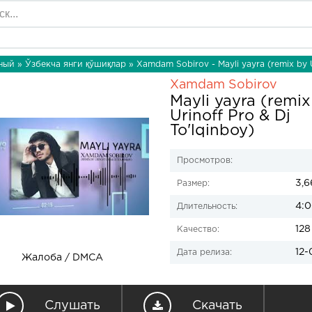
ный
»
Ўзбекча янги қўшиқлар
» Xamdam Sobirov - Mayli yayra (remix by U
Xamdam Sobirov
Mayli yayra (remix
Urinoff Pro & Dj
To'lqinboy)
Просмотров:
3,6
Размер:
4:
Длительность:
128
Качество:
12-
Дата релиза:
Жалоба / DMCA
Слушать
Скачать