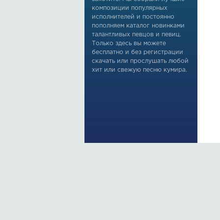
композиции популярных
исполнителей и постоянно
пополняем каталог новинками
талантливых певцов и певиц.
Только здесь вы можете
бесплатно и без регистрации
скачать или прослушать любой
хит или свежую песню кумира.
По