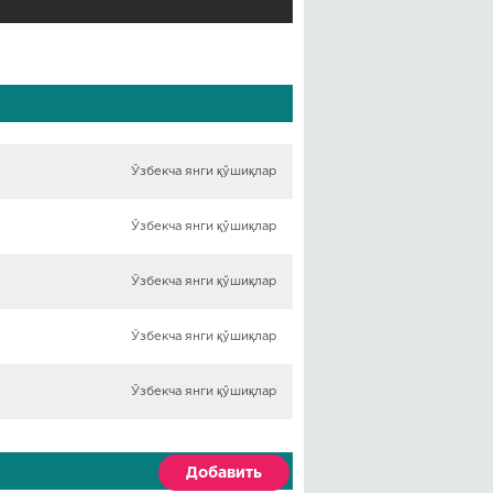
Ўзбекча янги қўшиқлар
Ўзбекча янги қўшиқлар
Ўзбекча янги қўшиқлар
Ўзбекча янги қўшиқлар
Ўзбекча янги қўшиқлар
Добавить