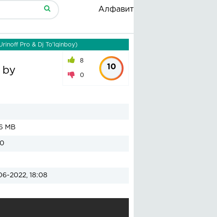
Алфавит
rinoff Pro & Dj To'lqinboy)
8
10
 by
0
6 MB
00
06-2022, 18:08