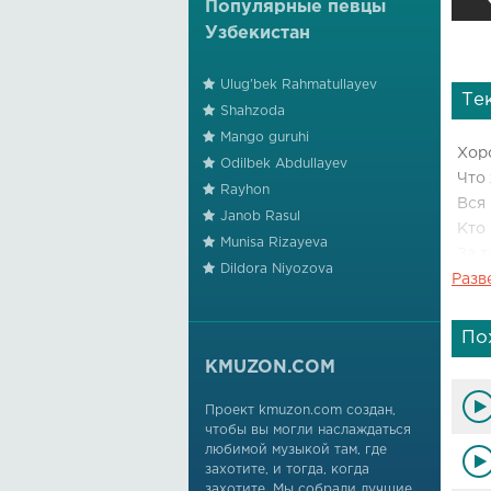
Популярные певцы
Узбекистан
Ulug'bek Rahmatullayev
Те
Shahzoda
Mango guruhi
Хоро
Odilbek Abdullayev
Что 
Rayhon
Вся 
Janob Rasul
Кто 
Munisa Rizayeva
За т
Dildora Niyozova
Разв
И ка
За т
Пуст
По
Без 
KMUZON.COM
И то
Тонк
Проект kmuzon.com создан,
чтобы вы могли наслаждаться
А лю
любимой музыкой там, где
За т
захотите, и тогда, когда
И ка
захотите. Мы собрали лучшие