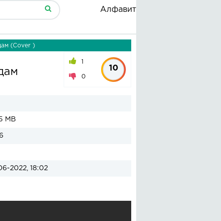
Алфавит
ам (Cover )
1
10
дам
0
5 MB
6
06-2022, 18:02