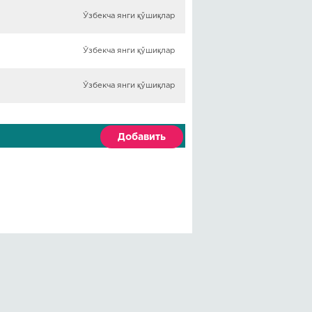
Ўзбекча янги қўшиқлар
Ўзбекча янги қўшиқлар
Ўзбекча янги қўшиқлар
Добавить