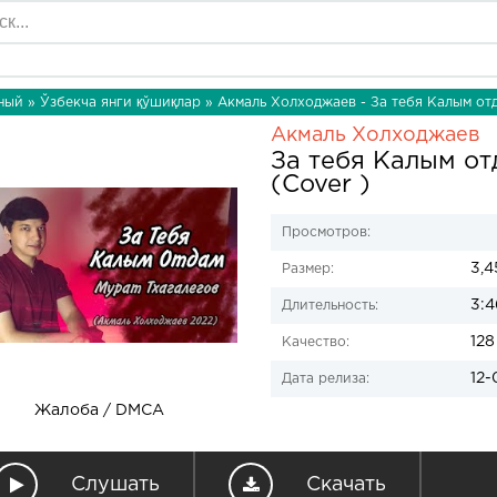
ный
»
Ўзбекча янги қўшиқлар
» Акмаль Холходжаев - За тебя Калым отд
Акмаль Холходжаев
За тебя Калым от
(Cover )
Просмотров:
3,4
Размер:
3:4
Длительность:
128
Качество:
12-
Дата релиза:
Жалоба / DMCA
Слушать
Скачать