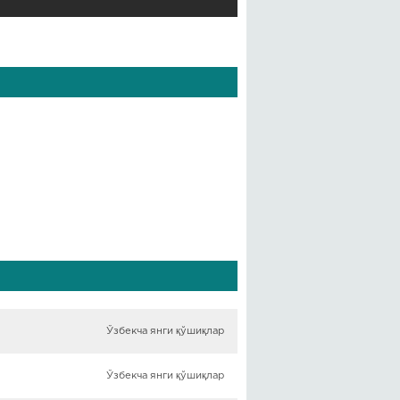
Ўзбекча янги қўшиқлар
Ўзбекча янги қўшиқлар