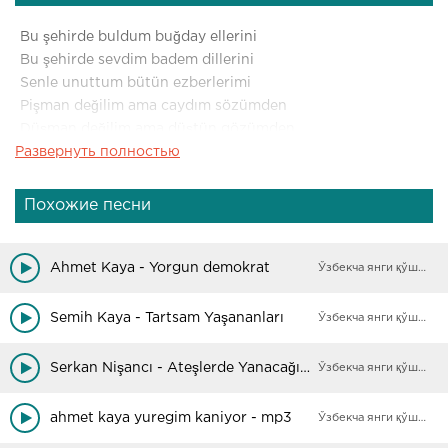
Bu şehirde buldum buğday ellerini
Bu şehirde sevdim badem dillerini
Senle unuttum bütün ezberlerimi
Pişman değilim ama caydım sözümden
Düşman değilim ama düştün gözümden
Развернуть полностью
Bir daha bu yolları aynı hevesle yürür müyüm?
Kim bilir ne bekliyor, kalır mıyım ölür müyüm?
Похожие песни
Ne malum dünya gözüyle bir daha görür müyüm?
Tuhaf buluyorlar bu kaçak halimi
Ahmet Kaya - Yorgun demokrat
Ўзбекча янги қўшиқлар
Seninle doldurdum yasak ihlalimi
Seninle kapattım aşk defterlerimi
Semih Kaya - Tartsam Yaşananları
Ўзбекча янги қўшиқлар
Pişman değilim ama caydım sözümden
Düşman değilim ama düştün gözümden
Serkan Nişancı - Ateşlerde Yanacağım (Sözer Sepetci Remix)
Ўзбекча янги қўшиқлар
ahmet kaya yuregim kaniyor - mp3
Ўзбекча янги қўшиқлар