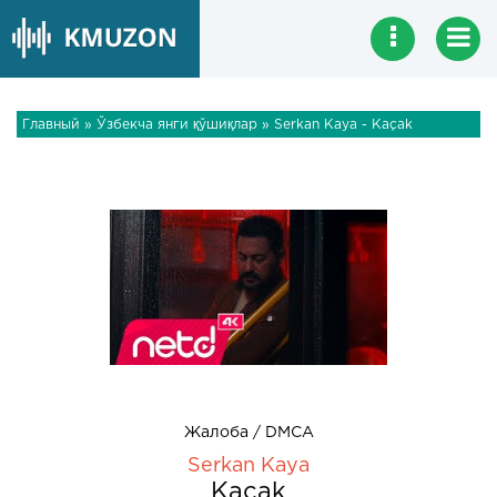
Главный
»
Ўзбекча янги қўшиқлар
» Serkan Kaya - Kaçak
Жалоба / DMCA
Serkan Kaya
Kaçak