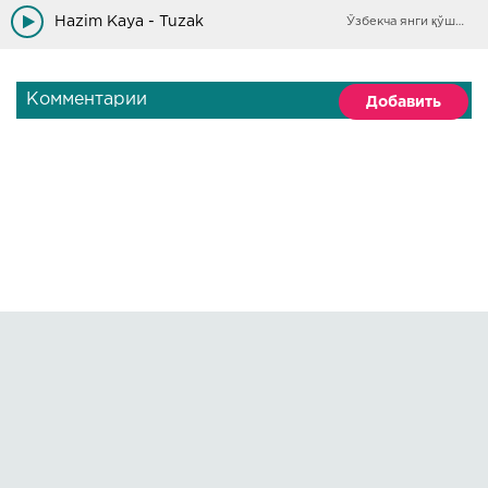
Hazim Kaya - Tuzak
Ўзбекча янги қўшиқлар
Комментарии
Добавить
Правообладателям
О сайте
По всем вопросам пишите на:
kmuzoncom@mail.ru