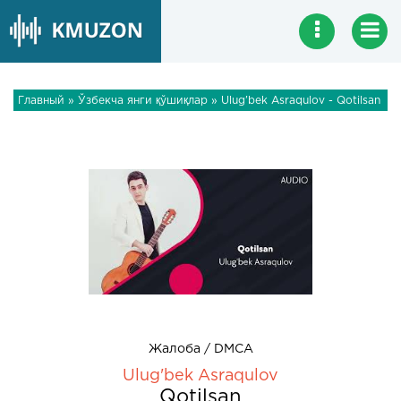
Главный
»
Ўзбекча янги қўшиқлар
» Ulug'bek Asraqulov - Qotilsan
Жалоба / DMCA
Ulug'bek Asraqulov
Qotilsan