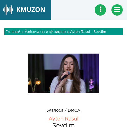
Главный
»
Ўзбекча янги қўшиқлар
» Ayten Rasul - Sevdim
Жалоба / DMCA
Ayten Rasul
Sevdim