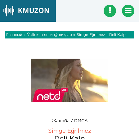
Главный
»
Ўзбекча янги қўшиқлар
» Simge Eğrilmez - Deli Kalp
Жалоба / DMCA
Simge Eğrilmez