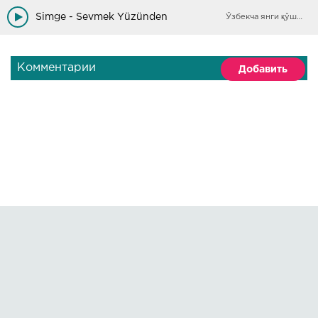
Simge - Sevmek Yüzünden
Ўзбекча янги қўшиқлар
Комментарии
Добавить
Правообладателям
О сайте
По всем вопросам пишите на:
kmuzoncom@mail.ru