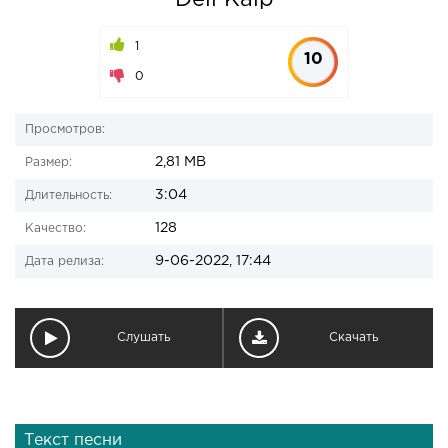
Deli Kalp
1
10
0
Просмотров:
2,81 MB
Размер:
3:04
Длительность:
128
Качество:
9-06-2022, 17:44
Дата релиза:
Слушать
Скачать
Текст песни