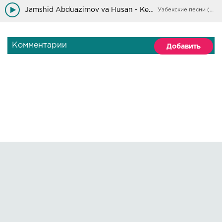
Izlaring jannat,
Jamshid Abduazimov va Husan - Kechiring onajon
Узбекские песни (Архив)
Dardingni olsam deyman,
Onajon.
Комментарии
Добавить
Правообладателям
О сайте
По всем вопросам пишите на:
kmuzoncom@mail.ru