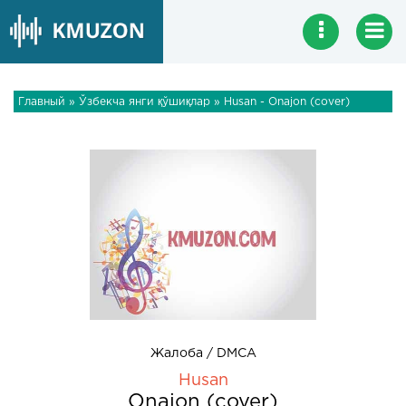
Главный
»
Ўзбекча янги қўшиқлар
» Husan - Onajon (cover)
Жалоба / DMCA
Husan
Onajon (cover)