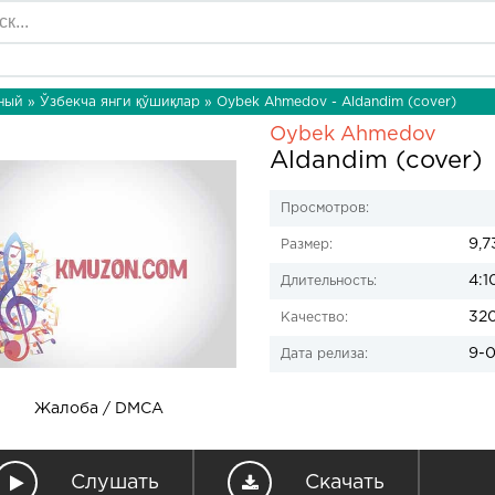
ный
»
Ўзбекча янги қўшиқлар
» Oybek Ahmedov - Aldandim (cover)
Oybek Ahmedov
Aldandim (cover)
Просмотров:
9,7
Размер:
4:1
Длительность:
32
Качество:
9-0
Дата релиза:
Жалоба / DMCA
Слушать
Скачать