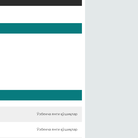
Ўзбекча янги қўшиқлар
Ўзбекча янги қўшиқлар