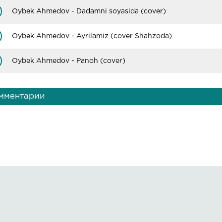
b turgan yuzlarga
Oybek Ahmedov - Dadamni soyasida (cover)
andim
b turgan ko'zlarga
Oybek Ahmedov - Ayrilamiz (cover Shahzoda)
andim
Oybek Ahmedov - Panoh (cover)
i shirin so'zlariga
andim
andim
мментарии
 birga o'tgan kunlarni esla
a shirin tuyg'ularni esla
a baxtli onlarni esla
 alam yana azob
 ezar ezar ezar
ard meni tinimsiz
 sog'incha yana hijron
 qayta qayta qayta
Правообладателям
О сайте