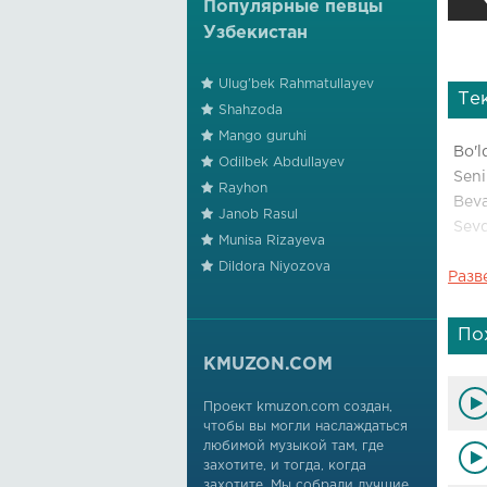
Популярные певцы
Узбекистан
Ulug'bek Rahmatullayev
Те
Shahzoda
Mango guruhi
Bo'l
Odilbek Abdullayev
Seni
Rayhon
Beva
Janob Rasul
Sevd
Munisa Rizayeva
Dildora Niyozova
Разв
Yana
Yana
Bu d
По
KMUZON.COM
Yana
Yana
Проект kmuzon.com создан,
чтобы вы могли наслаждаться
Yura
любимой музыкой там, где
захотите, и тогда, когда
Ald
захотите. Мы собрали лучшие