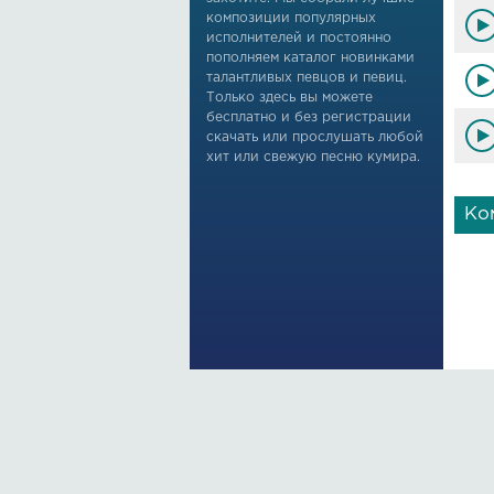
Kuli
композиции популярных
исполнителей и постоянно
Ald
пополняем каталог новинками
Yoni
талантливых певцов и певиц.
Только здесь вы можете
Ald
бесплатно и без регистрации
скачать или прослушать любой
Yorn
хит или свежую песню кумира.
Ald
Ald
Ко
Esla
O'sh
O'sh
Yana
Yana
Bu d
Yana
Yana