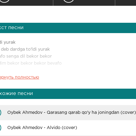
кст песни
di yurak
 deb dardga to'ldi yurak
fo senga dil bekor bekor
im bekor bekor bekor bevafo
ернуть полностью
 alam yana azob
 ezar ezar ezar
ard meni tinimsiz
хожие песни
 sog'incha yana hijron
 qayta qayta qayta
Oybek Ahmedov - Qarasang qarab qo'y ha joningdan (cover)
gim yaralar bevafo
Oybek Ahmedov - Alvido (cover)
andim