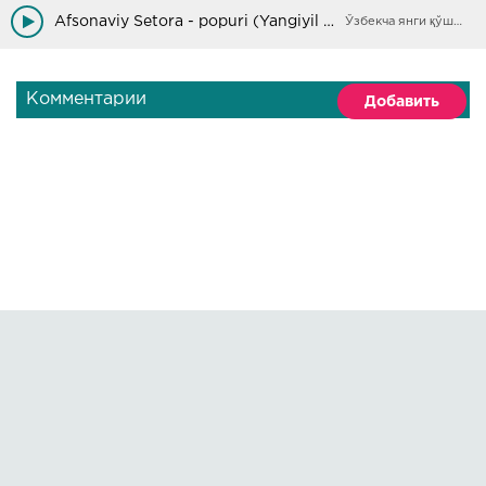
Gulxan yondi men yonmadim
Afsonaviy Setora - popuri (Yangiyil kechasi 2019)
Ўзбекча янги қўшиқлар
Комментарии
Добавить
Правообладателям
О сайте
По всем вопросам пишите на:
kmuzoncom@mail.ru