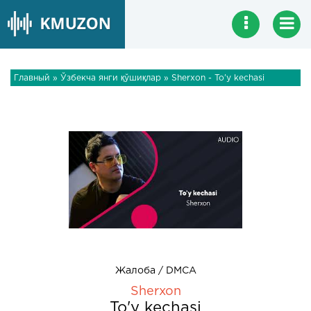
Главный
»
Ўзбекча янги қўшиқлар
» Sherxon - To'y kechasi
Жалоба / DMCA
Sherxon
To'y kechasi