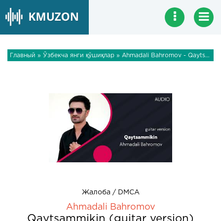
Главный
»
Ўзбекча янги қўшиқлар
» Ahmadali Bahromov - Qaytsammikin (guitar version)
Жалоба / DMCA
Ahmadali Bahromov
Qaytsammikin (guitar version)