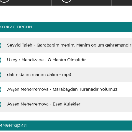
хожие песни
Seyyid Taleh - Qarabagim menim, Menim oglum qehremandir
Uzeyir Mehdizade - O Menim Olmalidir
dalim dalim manim dalim - mp3
Ayşen Meherremova - Qarabağdan Turanadır Yolumuz
Aysen Meherremova - Esen Kulekler
мментарии