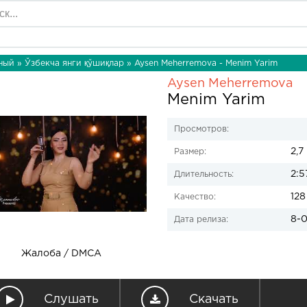
ный
»
Ўзбекча янги қўшиқлар
» Aysen Meherremova - Menim Yarim
Aysen Meherremova
Menim Yarim
Просмотров:
2,7
Размер:
2:5
Длительность:
128
Качество:
8-0
Дата релиза:
Жалоба / DMCA
Слушать
Скачать