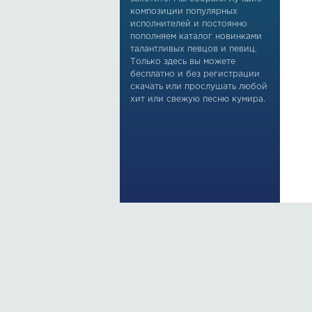
композиции популярных
исполнителей и постоянно
пополняем каталог новинками
талантливых певцов и певиц.
Только здесь вы можете
бесплатно и без регистрации
скачать или прослушать любой
хит или свежую песню кумира.
По