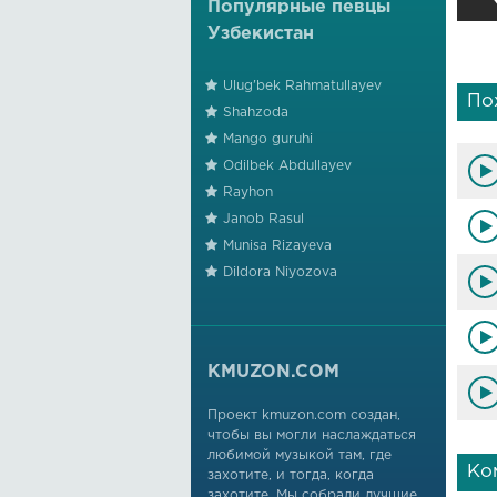
Популярные певцы
Узбекистан
Ulug'bek Rahmatullayev
По
Shahzoda
Mango guruhi
Odilbek Abdullayev
Rayhon
Janob Rasul
Munisa Rizayeva
Dildora Niyozova
KMUZON.COM
Проект kmuzon.com создан,
чтобы вы могли наслаждаться
любимой музыкой там, где
Ко
захотите, и тогда, когда
захотите. Мы собрали лучшие