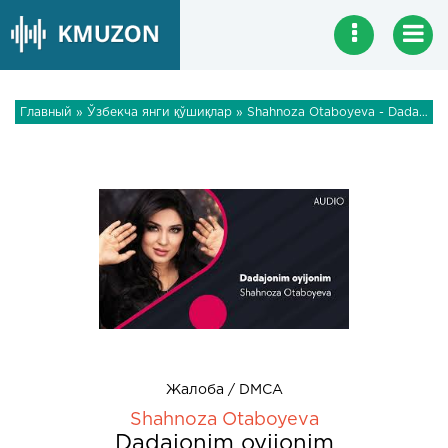
Главный
»
Ўзбекча янги қўшиқлар
» Shahnoza Otaboyeva - Dadajonim oyijonim
Жалоба / DMCA
Shahnoza Otaboyeva
Dadajonim oyijonim