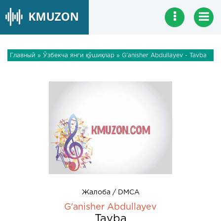
Главный
»
Ўзбекча янги қўшиқлар
» G'anisher Abdullayev - Tavba
Жалоба / DMCA
G'anisher Abdullayev
Tavba