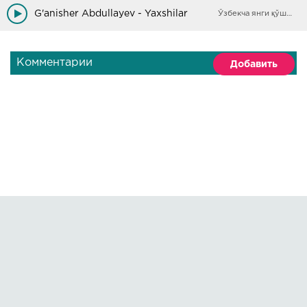
G'anisher Abdullayev - Yaxshilar
Ўзбекча янги қўшиқлар
Комментарии
Добавить
Правообладателям
О сайте
По всем вопросам пишите на:
kmuzoncom@mail.ru