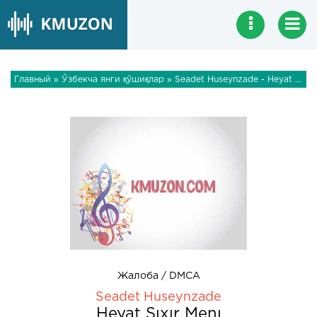
Главный
»
Ўзбекча янги қўшиқлар
» Seadet Huseynzade - Heyat Sıxır Menı
Жалоба / DMCA
Seadet Huseynzade
Heyat Sıxır Menı