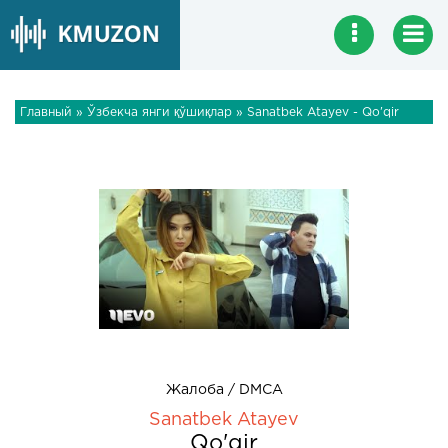
Главный
»
Ўзбекча янги қўшиқлар
» Sanatbek Atayev - Qo'qir
Жалоба / DMCA
Sanatbek Atayev
Qo'qir