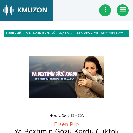
Главный
»
Ўзбекча янги қўшиқлар
» Elsen Pro - Ya Bextimin Gözü Kordu (Tiktok Remix)
Жалоба / DMCA
Elsen Pro
Ya Bextimin Gözü Kordu (Tiktok