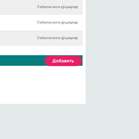
Ўзбекча янги қўшиқлар
Ўзбекча янги қўшиқлар
Ўзбекча янги қўшиқлар
Добавить