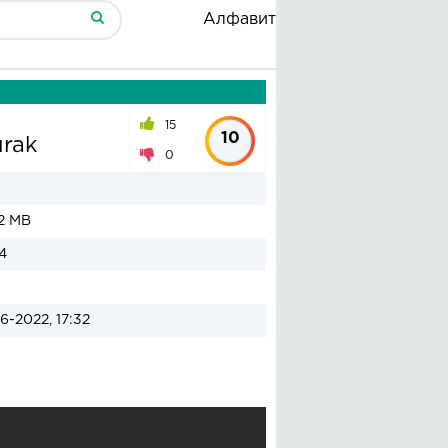
Алфавит
15
10
urak
0
2 MB
4
6-2022, 17:32