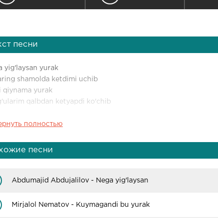
кст песни
 yig'laysan yurak
aring shamolda ketdimi uchib
 qiynama yurak
'ularim qalbdan ketyapdi ko'chib
ернуть полностью
tlarim dushman qadarcha
mni tilkalar qancha
 azob chaekdima ancha
хожие песни
mni poralab poralab poralab
amim sanab charchamas
Abdumajid Abdujalilov - Nega yig'laysan
 sindirish sizgamas
a topdingizmi meni
Mirjalol Nematov - Kuymagandi bu yurak
lab qoralab qoralab