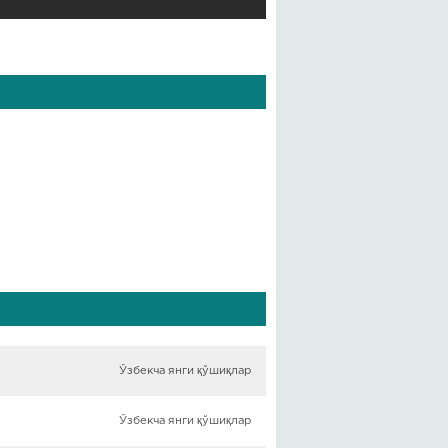
Ўзбекча янги қўшиқлар
Ўзбекча янги қўшиқлар