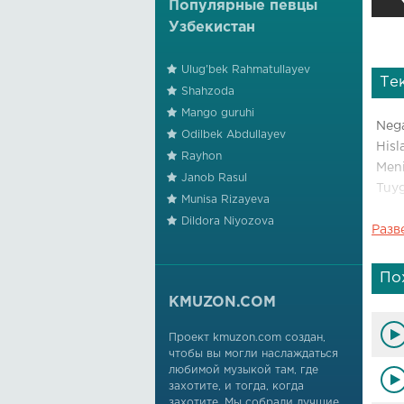
Популярные певцы
Узбекистан
Ulug'bek Rahmatullayev
Те
Shahzoda
Mango guruhi
Nega
Odilbek Abdullayev
Hisl
Rayhon
Meni
Janob Rasul
Tuyg
Munisa Rizayeva
Dildora Niyozova
Разв
Do's
Dili
Men
По
O'zi
KMUZON.COM
Qad
Проект kmuzon.com создан,
чтобы вы могли наслаждаться
Meni
любимой музыкой там, где
Foyd
захотите, и тогда, когда
Qora
захотите. Мы собрали лучшие