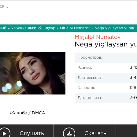
ный
»
Ўзбекча янги қўшиқлар
» Mirjalol Nematov - Nega yig’laysan yurak
Mirjalol Nematov
Nega yig’laysan y
Просмотров:
3,4
Размер:
3:4
Длительность:
128
Качество:
7-0
Дата релиза:
Жалоба / DMCA
Слушать
Скачать