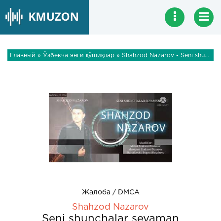
Главный
»
Ўзбекча янги қўшиқлар
» Shahzod Nazarov - Seni shunchalar sevaman
Жалоба / DMCA
Shahzod Nazarov
Seni shunchalar sevaman