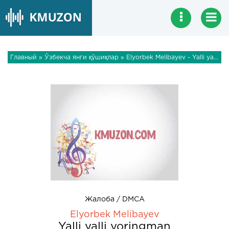
Главный
»
Ўзбекча янги қўшиқлар
» Elyorbek Melibayev - Yalli yalli yoringman
Жалоба / DMCA
Elyorbek Melibayev
Yalli yalli yoringman