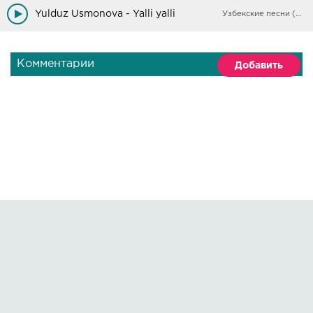
Yulduz Usmonova - Yalli yalli
Узбекские песни (Архив)
Комментарии
Добавить
Правообладателям
О сайте
По всем вопросам пишите на:
kmuzoncom@mail.ru