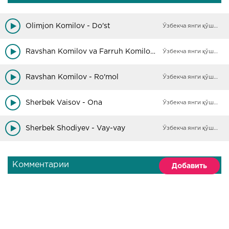
Olimjon Komilov - Do'st
Ўзбекча янги қўшиқлар
Ravshan Komilov va Farruh Komilov - Muqaddas ayol
Ўзбекча янги қўшиқлар
Ravshan Komilov - Ro'mol
Ўзбекча янги қўшиқлар
Sherbek Vaisov - Ona
Ўзбекча янги қўшиқлар
Sherbek Shodiyev - Vay-vay
Ўзбекча янги қўшиқлар
Комментарии
Добавить