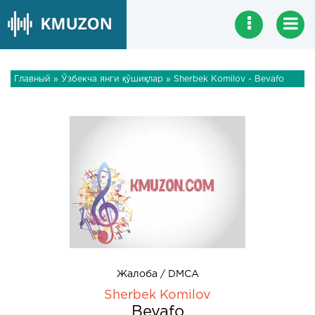
Главный
»
Ўзбекча янги қўшиқлар
» Sherbek Komilov - Bevafo
Жалоба / DMCA
Sherbek Komilov
Bevafo