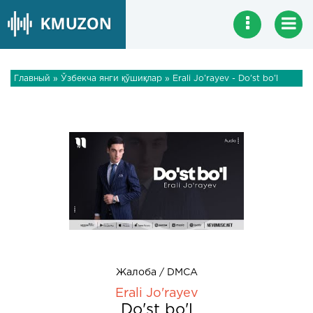
Главный
»
Ўзбекча янги қўшиқлар
» Erali Jo'rayev - Do'st bo'l
Жалоба / DMCA
Erali Jo'rayev
Do'st bo'l