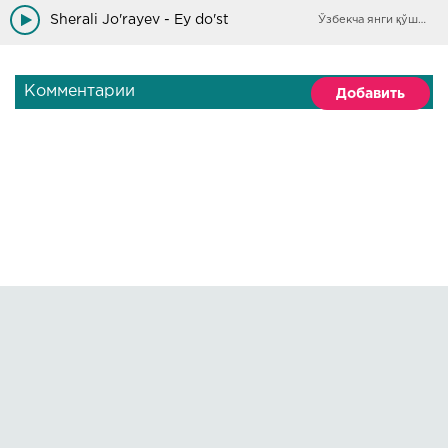
Do'stga do'st bo'l
Sherali Jo'rayev - Ey do'st
Ўзбекча янги қўшиқлар
Do'stga do'st bo'l
Do'stga do'st bo'l
O'zgarib qolma
Комментарии
Добавить
Do'stga do'st bo'l
Do'stga do'st bo'l
Do'stga do'st bo'l
O'zgarib qolma
Правообладателям
О сайте
По всем вопросам пишите на:
kmuzoncom@mail.ru