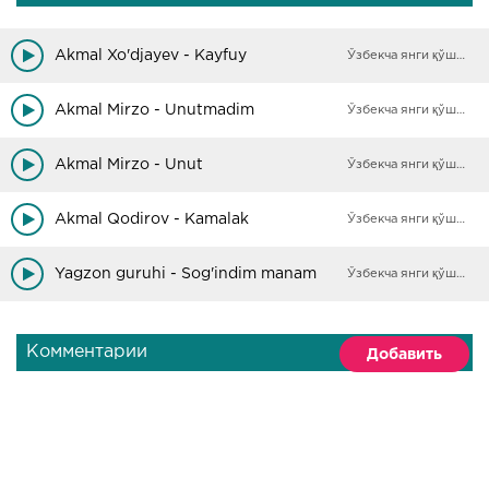
Akmal Xo'djayev - Kayfuy
Ўзбекча янги қўшиқлар
Akmal Mirzo - Unutmadim
Ўзбекча янги қўшиқлар
Akmal Mirzo - Unut
Ўзбекча янги қўшиқлар
Akmal Qodirov - Kamalak
Ўзбекча янги қўшиқлар
Yagzon guruhi - Sog'indim manam
Ўзбекча янги қўшиқлар
Комментарии
Добавить