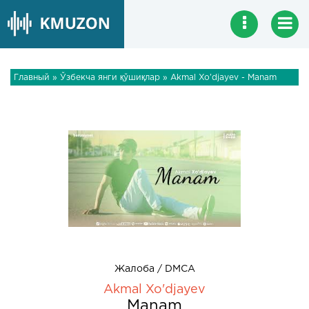
Главный
»
Ўзбекча янги қўшиқлар
» Akmal Xo'djayev - Manam
Жалоба / DMCA
Akmal Xo'djayev
Manam