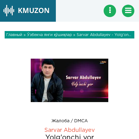
Главный
»
Ўзбекча янги қўшиқлар
» Sarvar Abdullayev - Yolg'onchi yor
Жалоба / DMCA
Sarvar Abdullayev
Yolg'onchi yor