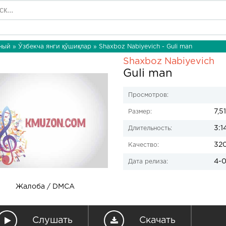
ный
»
Ўзбекча янги қўшиқлар
» Shaxboz Nabiyevich - Guli man
Shaxboz Nabiyevich
Guli man
Просмотров:
7,5
Размер:
3:1
Длительность:
32
Качество:
4-0
Дата релиза:
Жалоба / DMCA
Слушать
Скачать