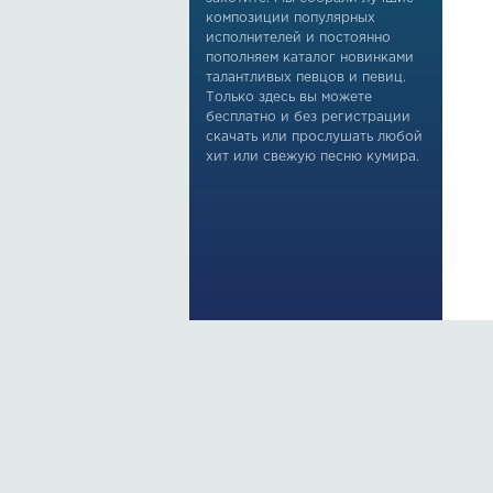
композиции популярных
исполнителей и постоянно
пополняем каталог новинками
талантливых певцов и певиц.
Только здесь вы можете
бесплатно и без регистрации
скачать или прослушать любой
хит или свежую песню кумира.
По