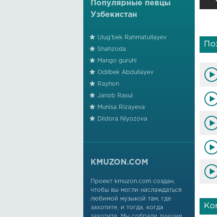
Популярные певцы
Узбекистан
Ulug'bek Rahmatullayev
По
Shahzoda
Mango guruhi
Odilbek Abdullayev
Rayhon
Janob Rasul
Munisa Rizayeva
Dildora Niyozova
KMUZON.COM
Проект kmuzon.com создан,
чтобы вы могли наслаждаться
любимой музыкой там, где
Ко
захотите, и тогда, когда
захотите. Мы собрали лучшие