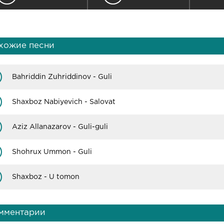
хожие песни
Bahriddin Zuhriddinov - Guli
Shaxboz Nabiyevich - Salovat
Aziz Allanazarov - Guli-guli
Shohrux Ummon - Guli
Shaxboz - U tomon
мментарии