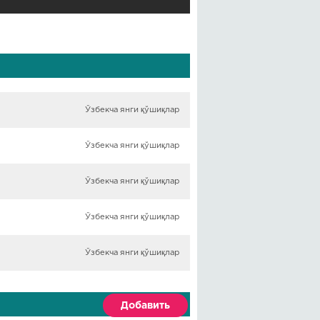
Ўзбекча янги қўшиқлар
Ўзбекча янги қўшиқлар
Ўзбекча янги қўшиқлар
Ўзбекча янги қўшиқлар
Ўзбекча янги қўшиқлар
Добавить