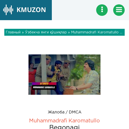
Главный
»
Ўзбекча янги қўшиқлар
» Muhammadrafi Karomatullo - Begonagi
Жалоба / DMCA
Muhammadrafi Karomatullo
Begonagi