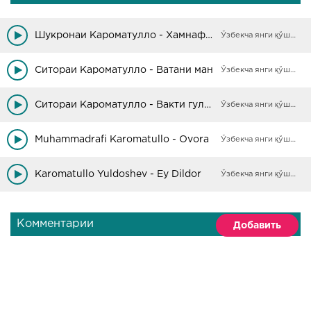
Шукронаи Кароматулло - Хамнафас
Ўзбекча янги қўшиқлар
Ситораи Кароматулло - Ватани ман
Ўзбекча янги қўшиқлар
Ситораи Кароматулло - Вакти гули бодом
Ўзбекча янги қўшиқлар
Muhammadrafi Karomatullo - Ovora
Ўзбекча янги қўшиқлар
Karomatullo Yuldoshev - Ey Dildor
Ўзбекча янги қўшиқлар
Комментарии
Добавить