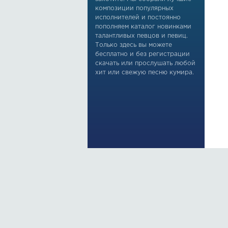
композиции популярных
исполнителей и постоянно
пополняем каталог новинками
талантливых певцов и певиц.
Только здесь вы можете
бесплатно и без регистрации
скачать или прослушать любой
хит или свежую песню кумира.
По