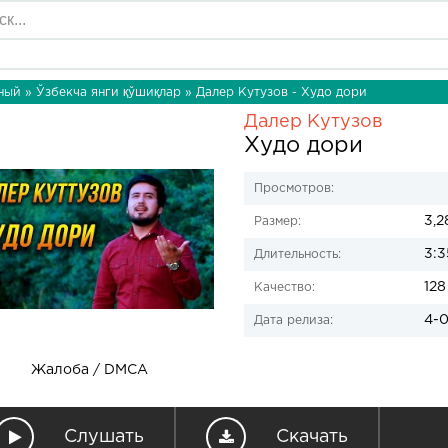
ный
»
Ўзбекча янги қўшиқлар
» Далер Кутузов - Худо дори
Далер Кутузов
Худо дори
Просмотров:
3,2
Размер:
3:3
Длительность:
128
Качество:
4-0
Дата релиза:
Жалоба / DMCA
Слушать
Скачать