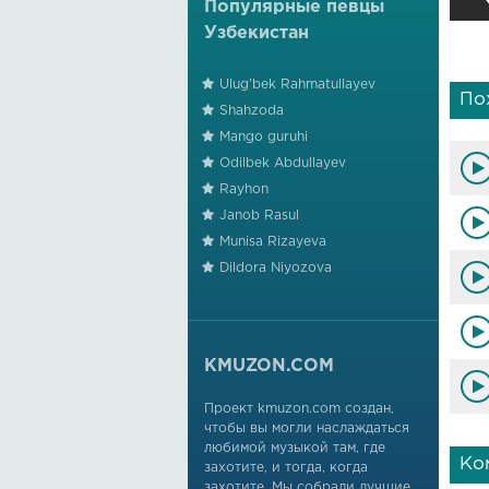
Популярные певцы
Узбекистан
Ulug'bek Rahmatullayev
По
Shahzoda
Mango guruhi
Odilbek Abdullayev
Rayhon
Janob Rasul
Munisa Rizayeva
Dildora Niyozova
KMUZON.COM
Проект kmuzon.com создан,
чтобы вы могли наслаждаться
любимой музыкой там, где
Ко
захотите, и тогда, когда
захотите. Мы собрали лучшие