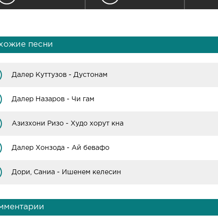
хожие песни
Далер Куттузов - Дустонам
Далер Назаров - Чи гам
Азизхони Ризо - Худо хорут кна
Далер Хонзода - Ай бевафо
Дори, Саниа - Ишенем келесин
мментарии