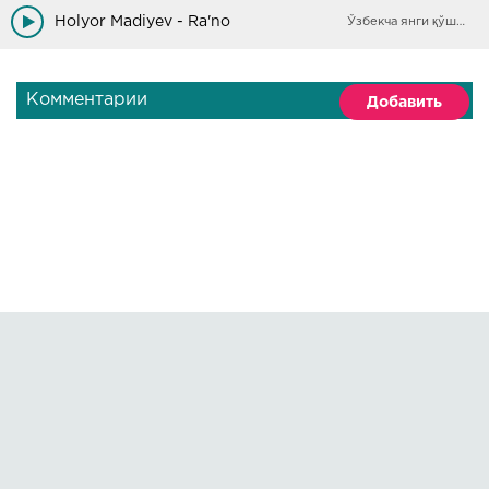
Holyor Madiyev - Ra'no
Ўзбекча янги қўшиқлар
Комментарии
Добавить
Правообладателям
О сайте
По всем вопросам пишите на:
kmuzoncom@mail.ru