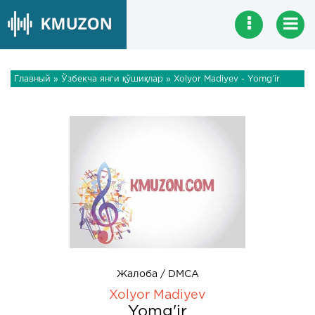
Главный
»
Ўзбекча янги қўшиқлар
» Xolyor Madiyev - Yomg'ir
Жалоба / DMCA
Xolyor Madiyev
Yomg'ir