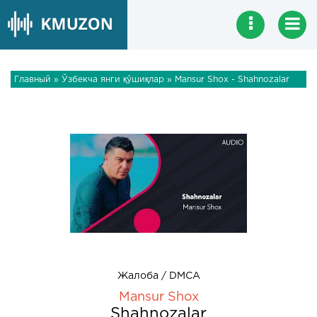
Главный
»
Ўзбекча янги қўшиқлар
» Mansur Shox - Shahnozalar
Жалоба / DMCA
Mansur Shox
Shahnozalar