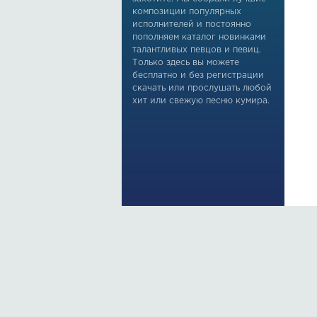
композиции популярных
исполнителей и постоянно
пополняем каталог новинками
талантливых певцов и певиц.
Только здесь вы можете
бесплатно и без регистрации
скачать или прослушать любой
хит или свежую песню кумира.
По