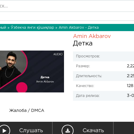
ный
»
Ўзбекча янги қўшиқлар
» Amin Akbarov - Детка
Amin Akbarov
Детка
Просмотров:
2,2
Размер:
2:2
Длительность:
128
Качество:
3-0
Дата релиза:
Жалоба / DMCA
Слушать
Скачать