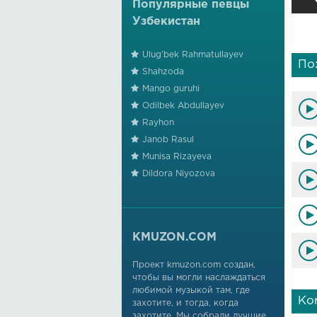
Популярные певцы
Узбекистан
Ulug'bek Rahmatullayev
По
Shahzoda
Mango guruhi
Odilbek Abdullayev
Rayhon
Janob Rasul
Munisa Rizayeva
Dildora Niyozova
KMUZON.COM
Проект kmuzon.com создан,
чтобы вы могли наслаждаться
любимой музыкой там, где
Ко
захотите, и тогда, когда
захотите. Мы собрали лучшие