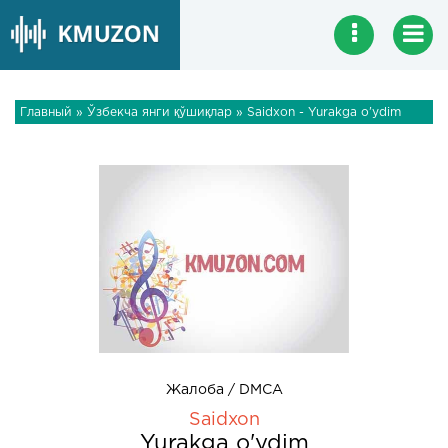
Главный
»
Ўзбекча янги қўшиқлар
» Saidxon - Yurakga o'ydim
Жалоба / DMCA
Saidxon
Yurakga o'ydim