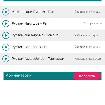
Мехрнигори Рустам - Рав
Ўзбекча янги қўшиқлар
Рустам Нахушев - Рая
Хит премьера
Рустам ака ReyseR - Замона
Ўзбекча янги қўшиқлар
Рустам Гоипов - Она
Ўзбекча янги қўшиқлар
Рустам Аскарбеков - Тартылам
Қазақша әндер 2025
Комментарии
Добавить