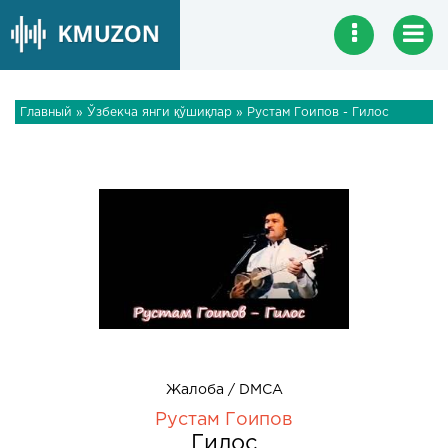
Главный
»
Ўзбекча янги қўшиқлар
» Рустам Гоипов - Гилос
Жалоба / DMCA
Рустам Гоипов
Гилос