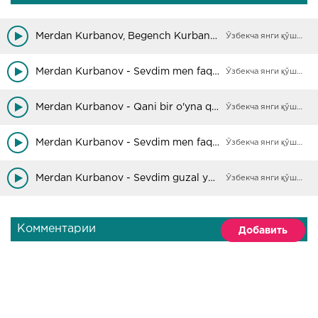
Merdan Kurbanov, Begench Kurbangeldiyev - Uchrashaylik Dushanbeda
Ўзбекча янги қўшиқлар
Merdan Kurbanov - Sevdim men faqat Gulnozani 2
Ўзбекча янги қўшиқлар
Merdan Kurbanov - Qani bir o'yna qirolicha
Ўзбекча янги қўшиқлар
Merdan Kurbanov - Sevdim men faqat Gulnozani
Ўзбекча янги қўшиқлар
Merdan Kurbanov - Sevdim guzal yorni
Ўзбекча янги қўшиқлар
Комментарии
Добавить