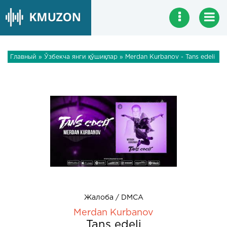
Главный
»
Ўзбекча янги қўшиқлар
» Merdan Kurbanov - Tans edeli
Жалоба / DMCA
Merdan Kurbanov
Tans edeli