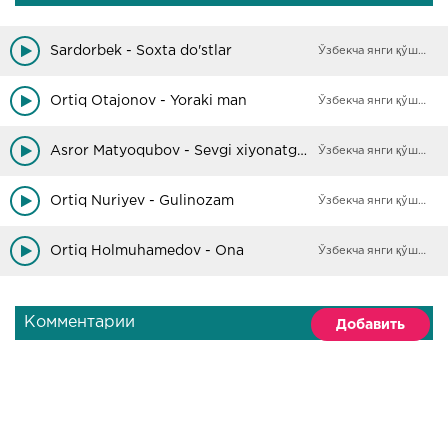
Sardorbek - Soxta do'stlar
Ўзбекча янги қўшиқлар
Ortiq Otajonov - Yoraki man
Ўзбекча янги қўшиқлар
Asror Matyoqubov - Sevgi xiyonatgacha
Ўзбекча янги қўшиқлар
Ortiq Nuriyev - Gulinozam
Ўзбекча янги қўшиқлар
Ortiq Holmuhamedov - Ona
Ўзбекча янги қўшиқлар
Комментарии
Добавить