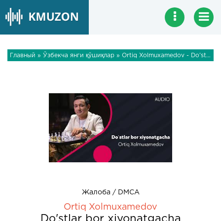
Главный
»
Ўзбекча янги қўшиқлар
» Ortiq Xolmuxamedov - Do'stlar bor xiyonatgacha
Жалоба / DMCA
Ortiq Xolmuxamedov
Do'stlar bor xiyonatgacha