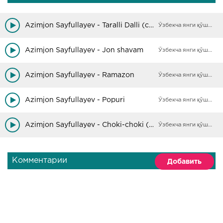
Azimjon Sayfullayev - Taralli Dalli (cover)
Ўзбекча янги қўшиқлар
Azimjon Sayfullayev - Jon shavam
Ўзбекча янги қўшиқлар
Azimjon Sayfullayev - Ramazon
Ўзбекча янги қўшиқлар
Azimjon Sayfullayev - Popuri
Ўзбекча янги қўшиқлар
Azimjon Sayfullayev - Choki-choki (cover version)
Ўзбекча янги қўшиқлар
Комментарии
Добавить