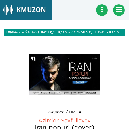
Главный
»
Ўзбекча янги қўшиқлар
» Azimjon Sayfullayev - Iran popuri (cover)
Жалоба / DMCA
Azimjon Sayfullayev
Iran popuri (cover)