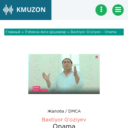
Главный
»
Ўзбекча янги қўшиқлар
» Baxtiyor G'oziyev - Onama
Жалоба / DMCA
Baxtiyor G'oziyev
Onama