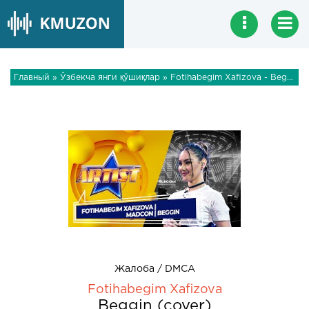
Главный
»
Ўзбекча янги қўшиқлар
» Fotihabegim Xafizova - Beggin (cover)
Жалоба / DMCA
Fotihabegim Xafizova
Beggin (cover)