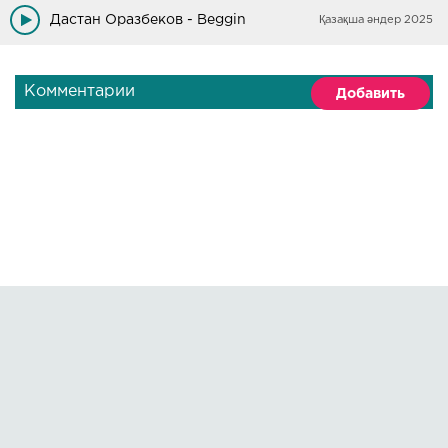
Дастан Оразбеков - Beggin
Қазақша әндер 2025
Комментарии
Добавить
Правообладателям
О сайте
По всем вопросам пишите на:
kmuzoncom@mail.ru