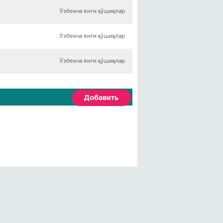
Ўзбекча янги қўшиқлар
Ўзбекча янги қўшиқлар
Ўзбекча янги қўшиқлар
Добавить