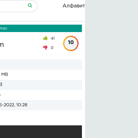
Алфавит
amas
41
10
im
0
1 MB
3
6
6-2022, 10:28