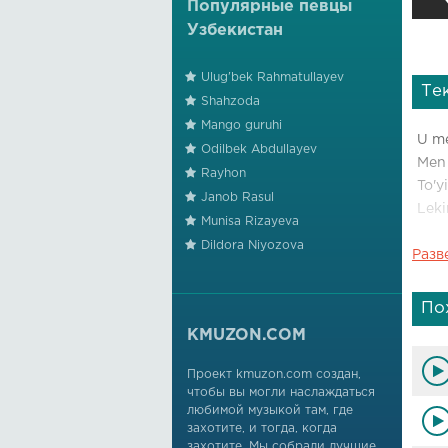
Популярные певцы
Узбекистан
Ulug'bek Rahmatullayev
Те
Shahzoda
Mango guruhi
U me
Odilbek Abdullayev
Men 
Rayhon
To'y
Janob Rasul
Leki
Munisa Rizayeva
Dildora Niyozova
Разв
Joni
Sher
Seni
По
Aybi
KMUZON.COM
Aziz
Проект kmuzon.com создан,
чтобы вы могли наслаждаться
Meni
любимой музыкой там, где
Tas
захотите, и тогда, когда
Joni
захотите. Мы собрали лучшие