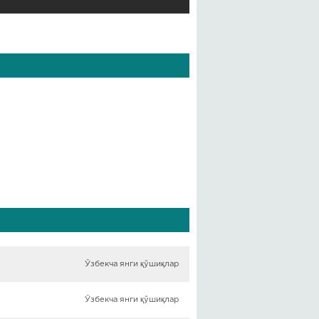
Ўзбекча янги қўшиқлар
Ўзбекча янги қўшиқлар