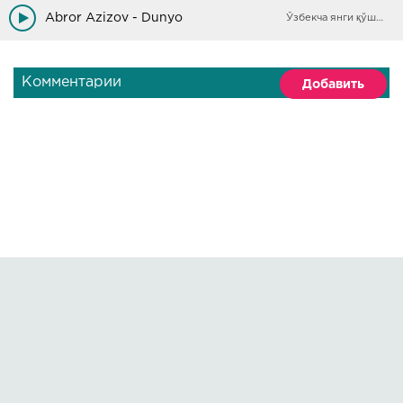
Sensiz sensiz sensiz
Abror Azizov - Dunyo
Ўзбекча янги қўшиқлар
Комментарии
Добавить
Правообладателям
О сайте
По всем вопросам пишите на:
kmuzoncom@mail.ru