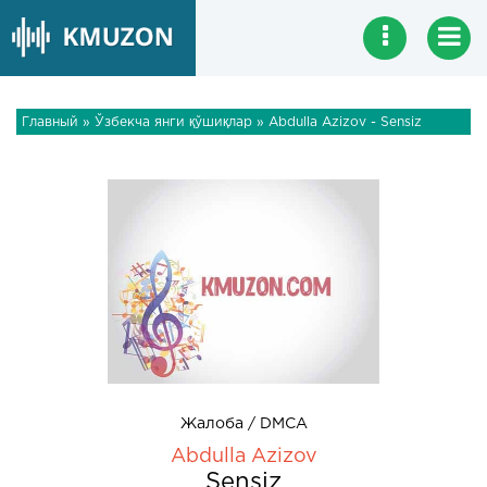
Главный
»
Ўзбекча янги қўшиқлар
» Abdulla Azizov - Sensiz
Жалоба / DMCA
Abdulla Azizov
Sensiz