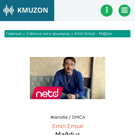
Главный
»
Ўзбекча янги қўшиқлар
» Emin Emsal - Mağdur
Жалоба / DMCA
Emin Emsal