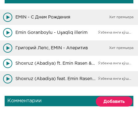
EMIN - С Днем Рождения
Хит премьера
Emin Goranboylu - Uşaqliq illerim
Ўзбекча янги қўшиқлар
Григорий Лепс, EMIN - Аперитив
Хит премьера
Shoxruz (Abadiya) ft. Emin Rasen & Fariza - Party
Ўзбекча янги қўшиқлар
Shoxruz (Abadiya) feat. Emin Rasen - Unut
Ўзбекча янги қўшиқлар
Комментарии
Добавить