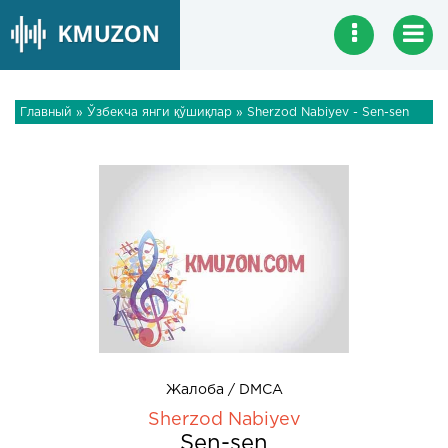
Главный
»
Ўзбекча янги қўшиқлар
» Sherzod Nabiyev - Sen-sen
Жалоба / DMCA
Sherzod Nabiyev
Sen-sen